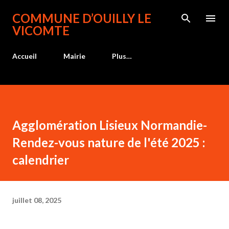
Accéder au contenu principal
COMMUNE D’OUILLY LE
VICOMTE
Accueil
Mairie
Plus…
Agglomération Lisieux Normandie-
Rendez-vous nature de l'été 2025 :
calendrier
juillet 08, 2025