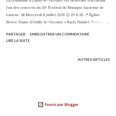
La commune d’Ouilly-le-Vicomte est heureuse d’accueillir
l’un des concerts du 30ᵉ Festival de Musique Ancienne de
Lisieux . 📅 Mercredi 8 juillet 2026 🕣 20 h 30 📍 Église
Notre-Dame d’Ouilly-le-Vicomte « Bach, Händel, Telemann :
Suites et Concertos » Les Académiciens, en orchestre de
PARTAGER
ENREGISTRER UN COMMENTAIRE
chambre, vous proposeront un voyage musical au cœur du
LIRE LA SUITE
répertoire baroque, avec des œuvres des plus grands
compositeurs européens. Une soirée placée sous la
direction de Jean-Marie Ségrétier , réunissant des
AUTRES ARTICLES
musiciens de renom dans le cadre exceptionnel de notre
église. 🎟️ Tarif : 25 € (15 € pour les adhérents ARMAEN,
étudiants et demandeurs d’emploi) Nous vous invitons à
venir nombreux partager ce moment musical d’exception et
à faire vivre le patrimoine culturel de notre commune.
Renseignements et réservations : ARMAEN 📧
Fourni par Blogger
armaen@yahoo.com 📞 06 87 46 68 44 La Municipalité