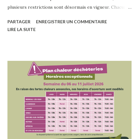
plusieurs restrictions sont désormais en vigueur. Chacun
est invité à adopter un comportement responsable et à
PARTAGER
ENREGISTRER UN COMMENTAIRE
limiter sa consommation d’eau. Parmi les principales
LIRE LA SUITE
mesures : 🚫 Interdiction d’arroser les pelouses, jardins et
espaces verts (hors récupération d’eau de pluie). 🚫
Arrosage des potagers interdit entre 11 h et 18 h . 🚫
Remplissage des piscines privées interdit. 🚫 Lavage des
véhicules à domicile interdit. 🚫 Lavage des voiries, façades,
murs, toitures et terrasses interdit. 🚫 Arrosage des
terrains de sport interdit entre 11 h et 18 h . Ces mesures
s’appliquent jusqu’à nouvel ordre et concernent l’ensemble
des usagers. Nous remercions chacun pour son
engagement afin de préserver cette ressource essentielle.
📄 Retrouvez le détail des mesures sur l’infographie ci-
dessous ainsi que sur le site ...