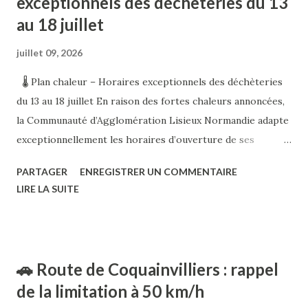
exceptionnels des déchèteries du 13
au 18 juillet
juillet 09, 2026
🌡️ Plan chaleur – Horaires exceptionnels des déchèteries
du 13 au 18 juillet En raison des fortes chaleurs annoncées,
la Communauté d’Agglomération Lisieux Normandie adapte
exceptionnellement les horaires d’ouverture de ses
déchèteries afin de préserver la santé des usagers et des
PARTAGER
ENREGISTRER UN COMMENTAIRE
agents. 🕖 Du lundi au vendredi : ouverture de 7h à 13h ❌
LIRE LA SUITE
Fermeture le mardi (sauf Saint-Cyr-du-Ronceray, fermée
toute la semaine) 🗓️ Samedi : ouverture de 7h30 à 14h 👉 Si
vous prévoyez un passage en déchèterie, pensez à
consulter les horaires de votre site avant de vous déplacer.
🚗 Route de Coquainvilliers : rappel
Merci de votre compréhension et de votre vigilance face
de la limitation à 50 km/h
aux fortes chaleurs. Pensez également à vous hydrater et à