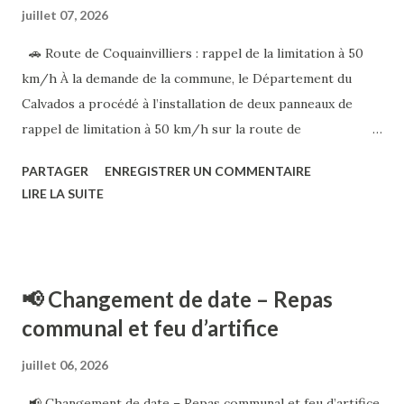
éviter les déplacements aux heures les plus chaudes.
juillet 07, 2026
#OuillyLeVicomte #LisieuxNormandie #Déchèteries
🚗 Route de Coquainvilliers : rappel de la limitation à 50
#PlanChaleur #Canicule
km/h À la demande de la commune, le Département du
Calvados a procédé à l’installation de deux panneaux de
rappel de limitation à 50 km/h sur la route de
Coquainvilliers. 📍 Ces panneaux sont implantés de part et
PARTAGER
ENREGISTRER UN COMMENTAIRE
d’autre du carrefour des Quatre Routes , afin de rappeler
LIRE LA SUITE
aux automobilistes que la vitesse est limitée à 50 km/h
dans les deux sens de circulation . Cette mesure vise à
renforcer la sécurité des riverains, des piétons, des
cyclistes et de l’ensemble des usagers de la route. 🙏 Merci
📢 Changement de date – Repas
à chacun de respecter cette limitation. Lever le pied, c’est
communal et feu d’artifice
contribuer à la sécurité de tous. Patrice MÉTAIS Maire
d’Ouilly-le-Vicomte
juillet 06, 2026
📢 Changement de date – Repas communal et feu d’artifice