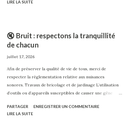
LIRE LA SUITE
de respecter ces mesures et d’adopter des gestes
économes en eau. Les restrictions détaillées sont
consultables sur l’infographie ci-dessous ainsi que sur le
site de la Préfecture du Calvados.
🔇 Bruit : respectons la tranquillité
de chacun
juillet 17, 2026
Afin de préserver la qualité de vie de tous, merci de
respecter la réglementation relative aux nuisances
sonores. Travaux de bricolage et de jardinage L’utilisation
d’outils ou d’appareils susceptibles de causer une gêne
pour le voisinage (tondeuse, débroussailleuse,
PARTAGER
ENREGISTRER UN COMMENTAIRE
tronçonneuse, perceuse, scie mécanique, raboteuse, etc.)
LIRE LA SUITE
est autorisée uniquement aux horaires suivants : Du lundi
au vendredi : 8 h 30 à 12 h 00 et 14 h 30 à 19 h 30 Le samedi