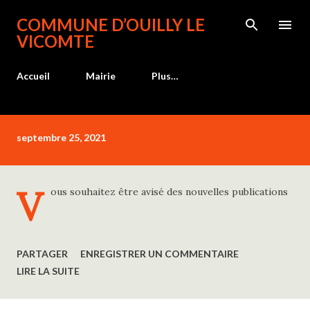
Accéder au contenu principal
COMMUNE D’OUILLY LE
VICOMTE
Accueil
Mairie
Plus…
A
septembre 25, 2021
r
t
i
V
ous souhaitez être avisé des nouvelles publications
c
l
e
s
PARTAGER
ENREGISTRER UN COMMENTAIRE
LIRE LA SUITE