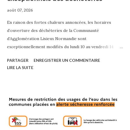
août 07, 2026
En raison des fortes chaleurs annoncées, les horaires
d’ouverture des déchèteries de la Communauté
d’Agglomération Lisieux Normandie sont
exceptionnellement modifiés du lundi 10 au vendredi 14
août 2026 . Les déchèteries ouvertes accueilleront les
PARTAGER
ENREGISTRER UN COMMENTAIRE
usagers de 7h00 à 13h00 . À noter : Saint-Cyr-du-Ronceray
LIRE LA SUITE
sera fermée toute la semaine . Cambremer et Moyaux
seront fermées le mardi . Toutes les déchèteries seront
fermées le samedi 15 août . Ces mesures ont pour objectif
de préserver la santé des agents et des usagers. Merci de
votre compréhension.