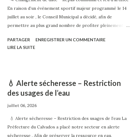
En raison d’un événement sportif majeur programmé le 14
juillet au soir , le Conseil Municipal a décidé, afin de
permettre au plus grand nombre de profiter pleinement de
cette soirée, d’avancer le repas communal et le feu
PARTAGER
ENREGISTRER UN COMMENTAIRE
d’artifice . 📅 Nouvelle date : samedi 11 juillet 2026 à partir
LIRE LA SUITE
de 20h 📍 Salle des fêtes , suivie du feu d’artifice au stade
Descours-Desacres. Ce changement nous permettra de
partager ensemble un moment convivial sans avoir à choisir
entre la fête communale et cet événement sportif. Les
💧 Alerte sécheresse – Restriction
personnes déjà inscrites sont automatiquement reportées
des usages de l’eau
au 11 juillet. Si cette nouvelle date ne vous convient pas,
merci de nous en informer. Nous vous remercions de votre
juillet 06, 2026
compréhension et espérons vous retrouver nombreux
💧 Alerte sécheresse – Restriction des usages de l’eau La
pour célébrer ensemble la Fête nationale. Patrice MÉTAIS
Préfecture du Calvados a placé notre secteur en alerte
Maire d’Ouilly-le-Vicomte
sécheresse . Afin de préserver la ressource en eau,