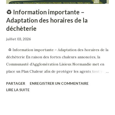
♻️ Information importante –
Adaptation des horaires de la
déchèterie
juillet 03, 2026
♻️ Information importante – Adaptation des horaires de la
déchèterie En raison des fortes chaleurs annoncées, la
Communauté d’Agglomération Lisieux Normandie met en
place un Plan Chaleur afin de protéger les agents tout en
maintenant le service aux usagers. 📅 Du lundi 6 au samedi
PARTAGER
ENREGISTRER UN COMMENTAIRE
11 juillet 2026 , les horaires d’ouverture des déchèteries
LIRE LA SUITE
sont exceptionnellement modifiés : 🕖 Du lundi au vendredi :
7h00 – 13h00 🕢 Le samedi : 7h30 – 14h00 Nous vous
invitons à privilégier ces créneaux et à partager cette
information autour de vous. Merci de votre