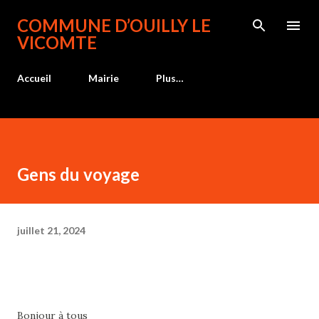
Accéder au contenu principal
COMMUNE D’OUILLY LE
VICOMTE
Accueil
Mairie
Plus…
Gens du voyage
juillet 21, 2024
Bonjour à tous