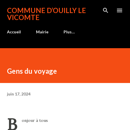
Accéder au contenu principal
COMMUNE D’OUILLY LE
VICOMTE
Accueil
Mairie
Plus…
Gens du voyage
juin 17, 2024
B
onjour à tous