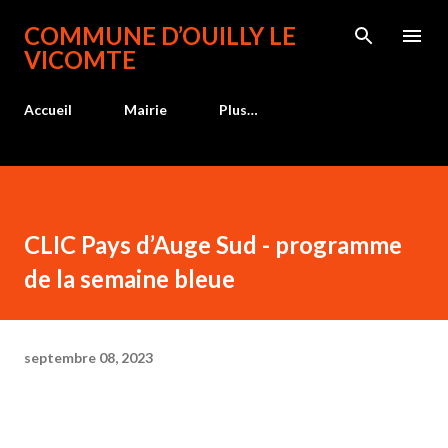
Accéder au contenu principal
COMMUNE D’OUILLY LE
VICOMTE
Accueil
Mairie
Plus…
CLIC Pays d’Auge Sud - programme
de la semaine bleue
septembre 08, 2023